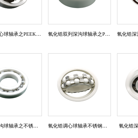
氧化锆调心球轴承之PEEK保持器
氧化锆双列深沟球轴承之PEEK密封
氧化锆深沟球轴承之不锈钢保持器
氧化锆调心球轴承不锈钢保持器
氧化锆