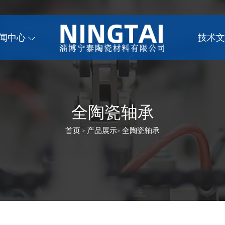
闻中心
技术
全陶瓷轴承
首页
产品展示
全陶瓷轴承
>
>