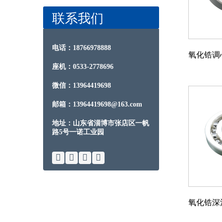
联系我们
电话：18766978888
座机：0533-2778696
微信：13964419698
邮箱：13964419698@163.com
地址：山东省淄博市张店区一帆
路5号一诺工业园