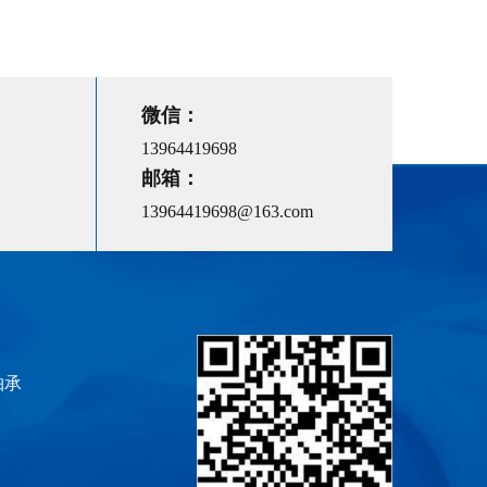
微信：
13964419698
邮箱：
13964419698@163.com
轴承