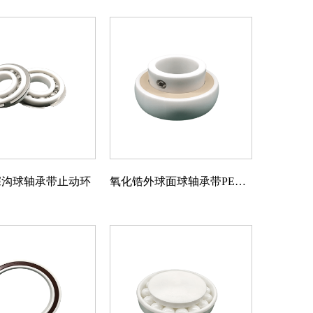
深沟球轴承带止动环
氧化锆外球面球轴承带PEEK密封