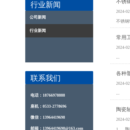
不锈
行业新闻
2024-02
公司新闻
不锈钢
行业新闻
常用
2024-02
...
各种
联系我们
2024-02
...
电话：18766978888
座机：0533-2778696
陶瓷
微信：13964419698
2024-02
邮箱：13964419698@163.com
1、 