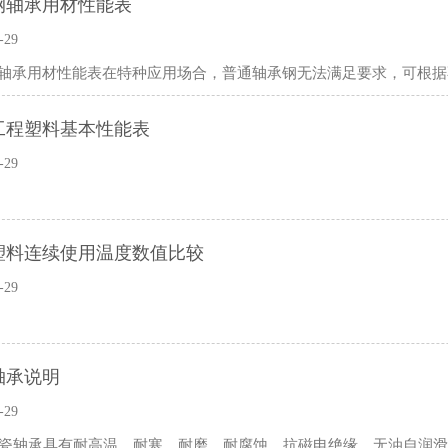
钢轴承用材性能表
-29
轴承用材性能表在特种应用场合，普通轴承钢无法满足要求，可根据不
工程塑料基本性能表
-29
塑料连续使用温度数值比较
-29
轴承说明
-29
陶瓷轴承具有耐高温、耐寒、耐磨、耐腐蚀、抗磁电绝缘、无油自润滑、