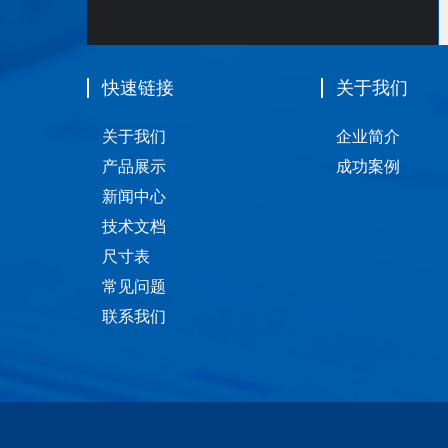
快速链接
关于我们
关于我们
企业简介
产品展示
成功案例
新闻中心
技术文档
尺寸表
常见问题
联系我们