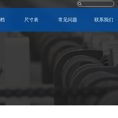
文档
尺寸表
常见问题
联系我们