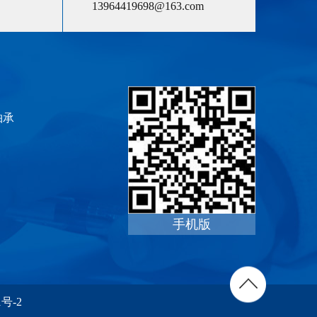
13964419698@163.com
轴承
手机版
1号-2