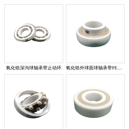
氧化锆深沟球轴承带止动环
氧化锆外球面球轴承带PEEK密封